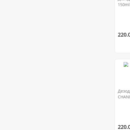
150ml
220.0
Дезод
CHANE
220.0