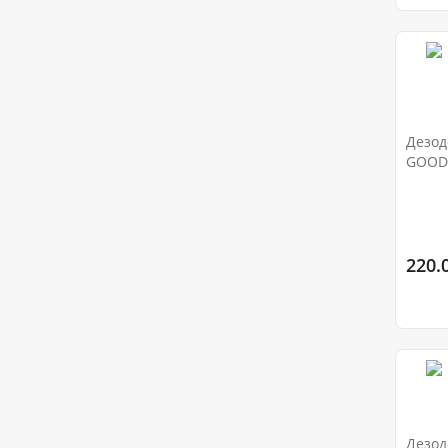
Дезод
GOOD 
220.0
Дезод