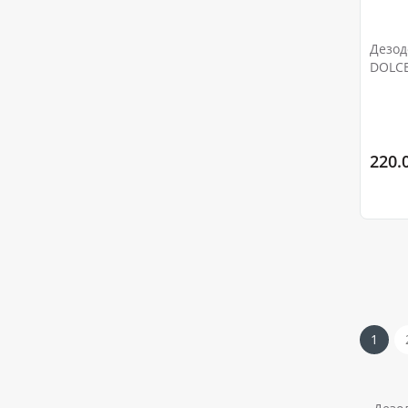
Дезод
DOLCE
220.0
1