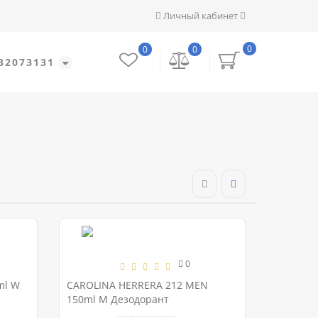
Личный кабинет
0
0
0
32073131
0
ml W
CAROLINA HERRERA 212 MEN
150ml M Дезодорант